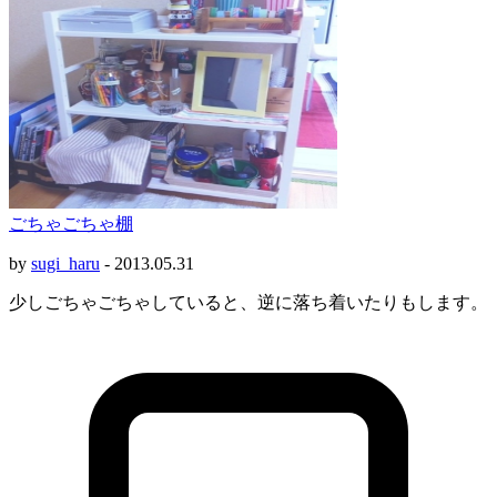
ごちゃごちゃ棚
by
sugi_haru
-
2013.05.31
少しごちゃごちゃしていると、逆に落ち着いたりもします。