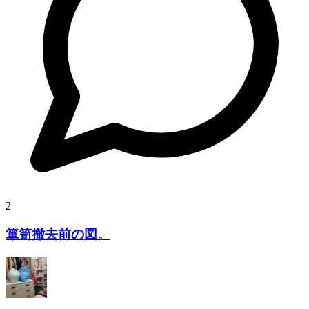
2
箪笥撤去前の図。