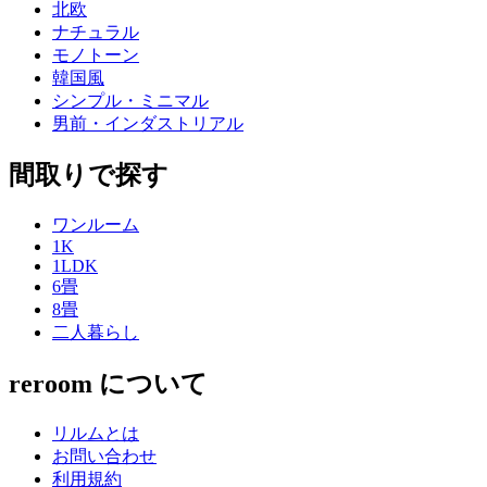
北欧
ナチュラル
モノトーン
韓国風
シンプル・ミニマル
男前・インダストリアル
間取りで探す
ワンルーム
1K
1LDK
6畳
8畳
二人暮らし
reroom について
リルムとは
お問い合わせ
利用規約