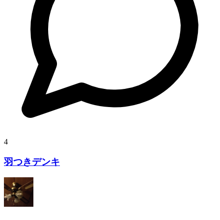
4
羽つきデンキ