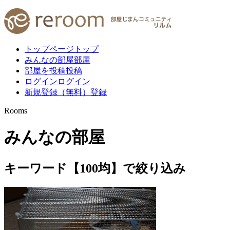
トップページ
トップ
みんなの部屋
部屋
部屋を投稿
投稿
ログイン
ログイン
新規登録（無料）
登録
Rooms
みんなの部屋
キーワード
【
100均
】
で絞り込み