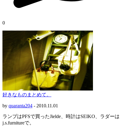
0
好きなものまとめて。
by
quaranta204
-
2010.11.01
ランプはPFSで買ったJielde、時計はSEIKO、ラダーは
j.s.furnitureで。