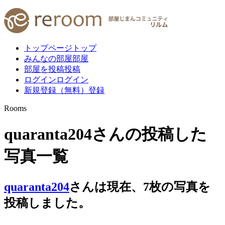
トップページ
トップ
みんなの部屋
部屋
部屋を投稿
投稿
ログイン
ログイン
新規登録（無料）
登録
Rooms
quaranta204さんの投稿した
写真一覧
quaranta204
さんは現在、
7
枚
の写真を
投稿しました。