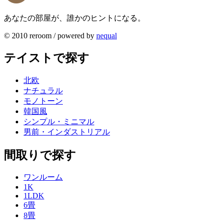
あなたの部屋が、誰かのヒントになる。
© 2010 reroom / powered by
nequal
テイストで探す
北欧
ナチュラル
モノトーン
韓国風
シンプル・ミニマル
男前・インダストリアル
間取りで探す
ワンルーム
1K
1LDK
6畳
8畳