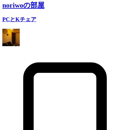
noriwo
の部屋
PCとKチェア