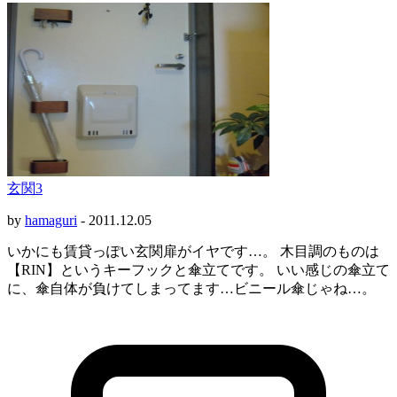
玄関3
by
hamaguri
-
2011.12.05
いかにも賃貸っぽい玄関扉がイヤです…。 木目調のものは
【RIN】というキーフックと傘立てです。 いい感じの傘立て
に、傘自体が負けてしまってます…ビニール傘じゃね…。