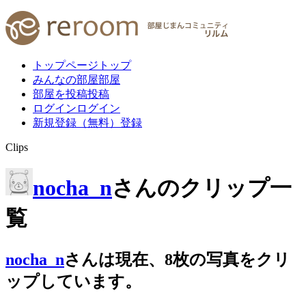
トップページ
トップ
みんなの部屋
部屋
部屋を投稿
投稿
ログイン
ログイン
新規登録（無料）
登録
Clips
nocha_n
さんのクリップ一
覧
nocha_n
さんは
現在、
8
枚
の写真をクリ
ップしています。