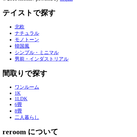
テイストで探す
北欧
ナチュラル
モノトーン
韓国風
シンプル・ミニマル
男前・インダストリアル
間取りで探す
ワンルーム
1K
1LDK
6畳
8畳
二人暮らし
reroom について