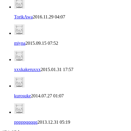
TorikAwa
2016.11.29 04:07
miyna
2015.09.15 07:52
xxxkakeruxxx
2015.01.31 17:57
kurosuke
2014.07.27 01:07
pppppqqqqq
2013.12.31 05:19