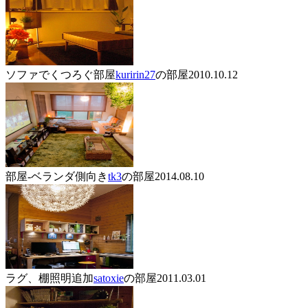
ソファでくつろぐ部屋
kuririn27
の部屋
2010.10.12
部屋-ベランダ側向き
tk3
の部屋
2014.08.10
ラグ、棚照明追加
satoxie
の部屋
2011.03.01