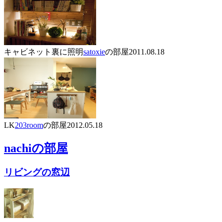
キャビネット裏に照明
satoxie
の部屋
2011.08.18
LK
203room
の部屋
2012.05.18
nachi
の部屋
リビングの窓辺