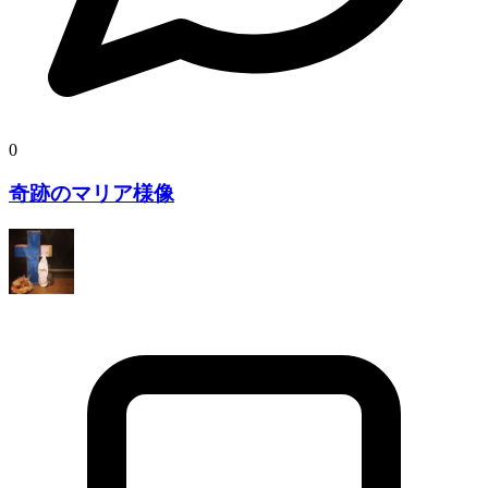
0
奇跡のマリア様像