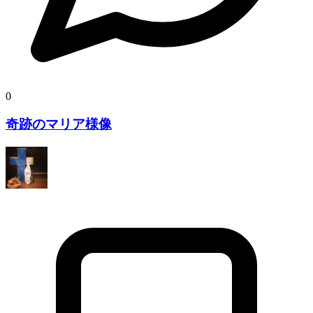
0
奇跡のマリア様像