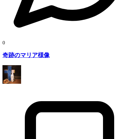
0
奇跡のマリア様像