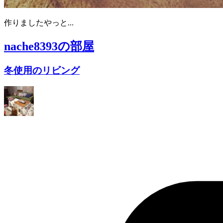
作りましたやっと...
nache8393
の部屋
冬使用のリビング