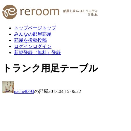
トップページ
トップ
みんなの部屋
部屋
部屋を投稿
投稿
ログイン
ログイン
新規登録（無料）
登録
トランク用足テーブル
nache8393
の部屋
2013.04.15 06:22