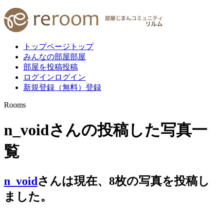
トップページ
トップ
みんなの部屋
部屋
部屋を投稿
投稿
ログイン
ログイン
新規登録（無料）
登録
Rooms
n_voidさんの投稿した写真一
覧
n_void
さんは現在、
8
枚
の写真を投稿し
ました。