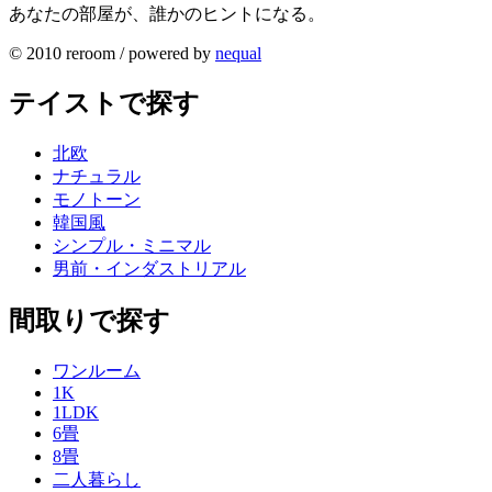
あなたの部屋が、誰かのヒントになる。
© 2010 reroom / powered by
nequal
テイストで探す
北欧
ナチュラル
モノトーン
韓国風
シンプル・ミニマル
男前・インダストリアル
間取りで探す
ワンルーム
1K
1LDK
6畳
8畳
二人暮らし