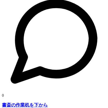
0
書斎の作業机を下から