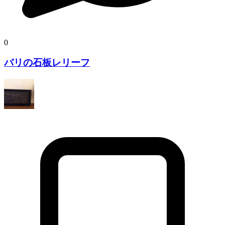
0
バリの石板レリーフ