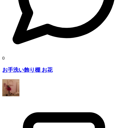
0
お手洗い飾り棚 お花