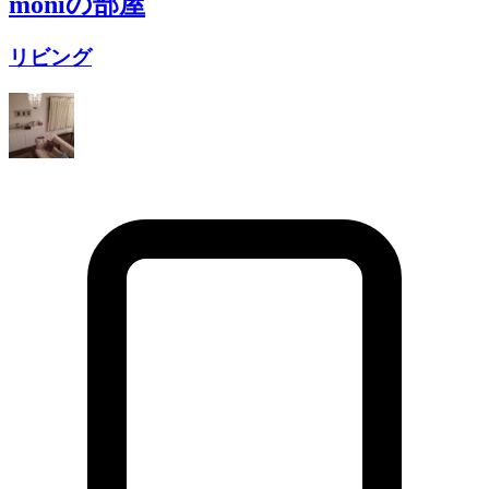
moni
の部屋
リビング