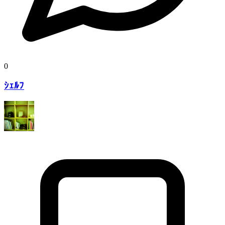
0
ｼｪﾙﾌ