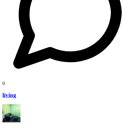
0
living