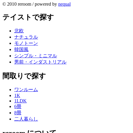
© 2010 reroom / powered by
nequal
テイストで探す
北欧
ナチュラル
モノトーン
韓国風
シンプル・ミニマル
男前・インダストリアル
間取りで探す
ワンルーム
1K
1LDK
6畳
8畳
二人暮らし