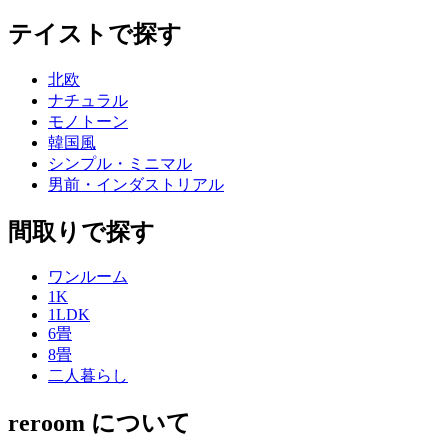
テイストで探す
北欧
ナチュラル
モノトーン
韓国風
シンプル・ミニマル
男前・インダストリアル
間取りで探す
ワンルーム
1K
1LDK
6畳
8畳
二人暮らし
reroom について