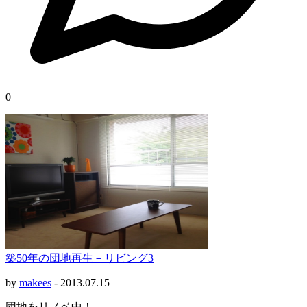
0
築50年の団地再生－リビング3
by
makees
-
2013.07.15
団地をリノベ中！