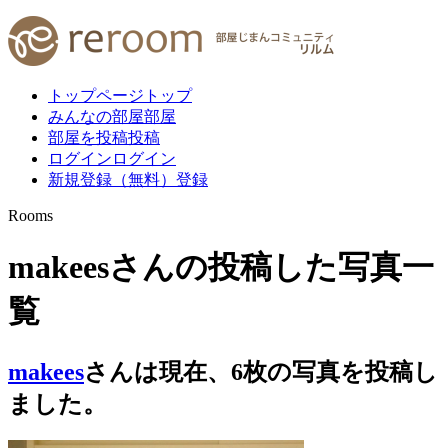
トップページ
トップ
みんなの部屋
部屋
部屋を投稿
投稿
ログイン
ログイン
新規登録（無料）
登録
Rooms
makeesさんの投稿した写真一
覧
makees
さんは現在、
6
枚
の写真を投稿し
ました。