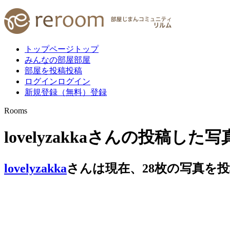
トップページ
トップ
みんなの部屋
部屋
部屋を投稿
投稿
ログイン
ログイン
新規登録（無料）
登録
Rooms
lovelyzakkaさんの投稿した
lovelyzakka
さんは現在、
28
枚
の写真を投