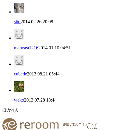
sitri
2014.02.26 20:08
marusea1216
2014.01.10 04:51
cubede
2013.08.21 05:44
wako
2013.07.28 18:44
ほか
4
人