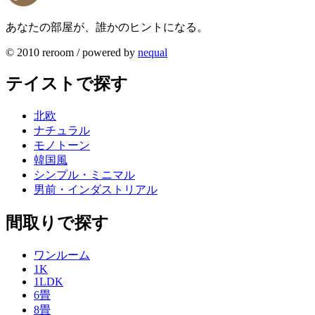
あなたの部屋が、誰かのヒントになる。
© 2010 reroom / powered by
nequal
テイストで探す
北欧
ナチュラル
モノトーン
韓国風
シンプル・ミニマル
男前・インダストリアル
間取りで探す
ワンルーム
1K
1LDK
6畳
8畳