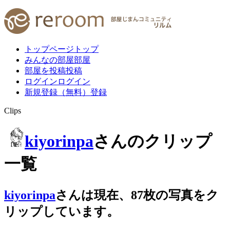
トップページ
トップ
みんなの部屋
部屋
部屋を投稿
投稿
ログイン
ログイン
新規登録（無料）
登録
Clips
kiyorinpa
さんのクリップ
一覧
kiyorinpa
さんは
現在、
87
枚
の写真をク
リップしています。