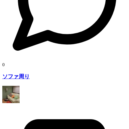
0
ソファ周り