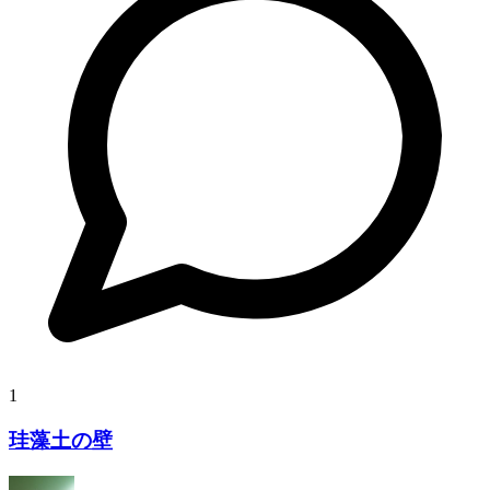
1
珪藻土の壁