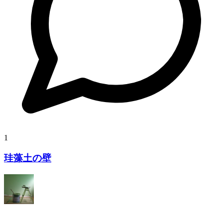
1
珪藻土の壁