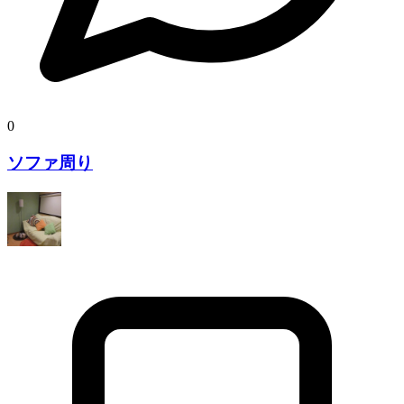
0
ソファ周り