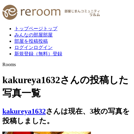
トップページ
トップ
みんなの部屋
部屋
部屋を投稿
投稿
ログイン
ログイン
新規登録（無料）
登録
Rooms
kakureya1632さんの投稿した
写真一覧
kakureya1632
さんは現在、
3
枚
の写真を
投稿しました。