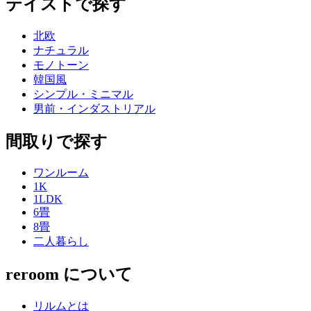
テイストで探す
北欧
ナチュラル
モノトーン
韓国風
シンプル・ミニマル
男前・インダストリアル
間取りで探す
ワンルーム
1K
1LDK
6畳
8畳
二人暮らし
reroom について
リルムとは