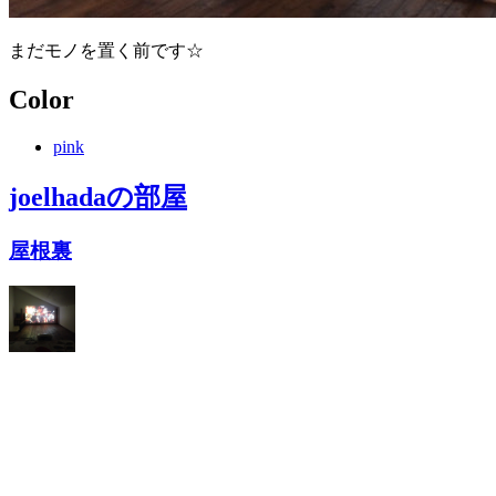
まだモノを置く前です☆
Color
pink
joelhada
の部屋
屋根裏