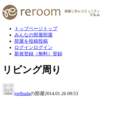
トップページ
トップ
みんなの部屋
部屋
部屋を投稿
投稿
ログイン
ログイン
新規登録（無料）
登録
リビング周り
joelhada
の部屋
2014.01.26 09:53