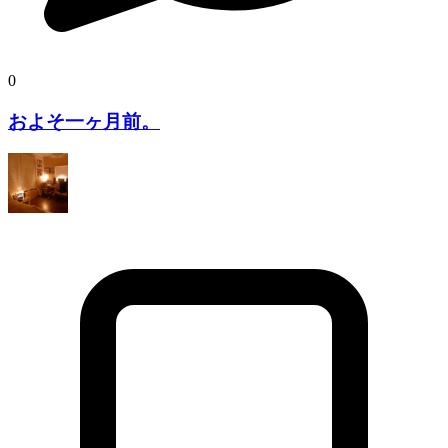
0
およそ一ヶ月前。