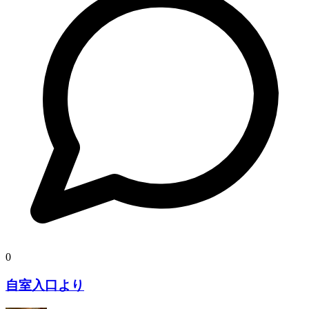
0
自室入口より