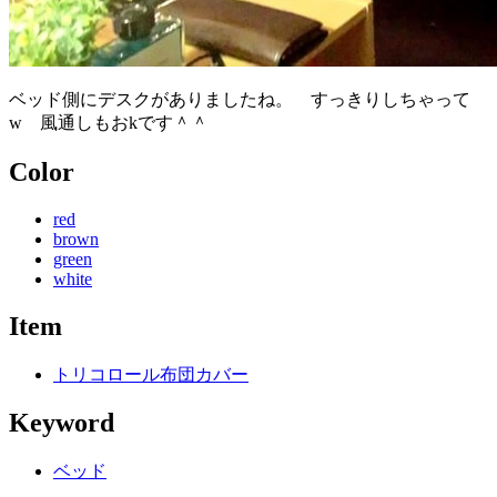
ベッド側にデスクがありましたね。 すっきりしちゃって
w 風通しもおkです＾＾
Color
red
brown
green
white
Item
トリコロール布団カバー
Keyword
ベッド