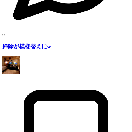
0
掃除が模様替えにw