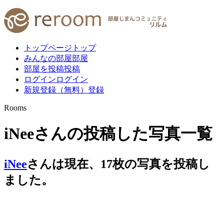
トップページ
トップ
みんなの部屋
部屋
部屋を投稿
投稿
ログイン
ログイン
新規登録（無料）
登録
Rooms
iNeeさんの投稿した写真一覧
iNee
さんは現在、
17
枚
の写真を投稿し
ました。