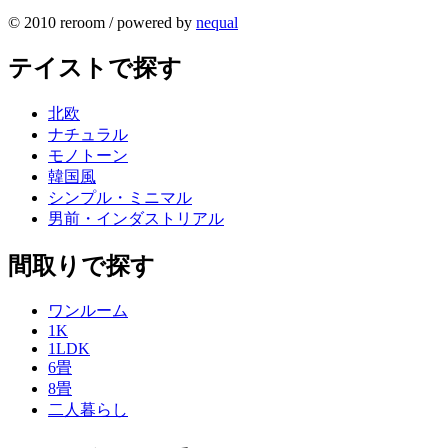
© 2010 reroom / powered by
nequal
テイストで探す
北欧
ナチュラル
モノトーン
韓国風
シンプル・ミニマル
男前・インダストリアル
間取りで探す
ワンルーム
1K
1LDK
6畳
8畳
二人暮らし