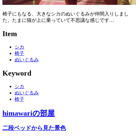
椅子にもなる、大きなシカのぬいぐるみが仲間入りしまし
た。たまに猫が上に乗っていて不思議な感じです…
Item
シカ
椅子
ぬいぐるみ
Keyword
シカ
ぬいぐるみ
椅子
himawari
の部屋
二段ベッドから見た景色