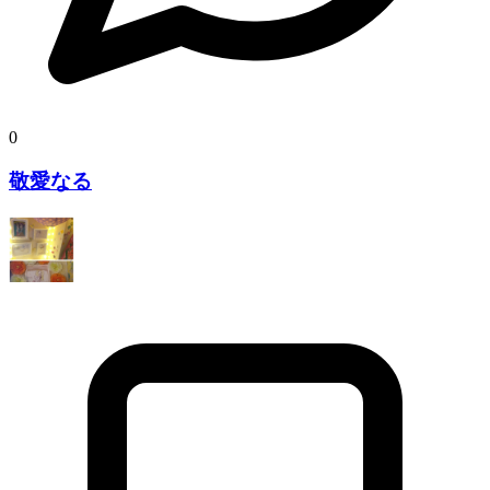
0
敬愛なる