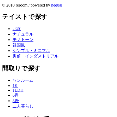
© 2010 reroom / powered by
nequal
テイストで探す
北欧
ナチュラル
モノトーン
韓国風
シンプル・ミニマル
男前・インダストリアル
間取りで探す
ワンルーム
1K
1LDK
6畳
8畳
二人暮らし