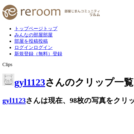
トップページ
トップ
みんなの部屋
部屋
部屋を投稿
投稿
ログイン
ログイン
新規登録（無料）
登録
Clips
gyl1123
さんのクリップ一覧
gyl1123
さんは
現在、
98
枚
の写真をクリ