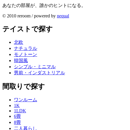
あなたの部屋が、誰かのヒントになる。
© 2010 reroom / powered by
nequal
テイストで探す
北欧
ナチュラル
モノトーン
韓国風
シンプル・ミニマル
男前・インダストリアル
間取りで探す
ワンルーム
1K
1LDK
6畳
8畳
二人暮らし