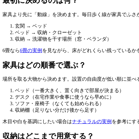
最初に決めるのは何？
家具より先に「動線」を決めます。毎日歩く線が家具でふさ
玄関 → ベッド
ベッド → 収納・クローゼット
収納 → 洗濯物を干す場所（窓・ベランダ）
6畳なら
6畳の実例
を見ながら、床がどれくらい残っているか
家具はどの順番で選ぶ？
場所を取る大物から決めます。設置の自由度が低い順に並べ
ベッド（一番大きく、置く向きで部屋が決まる）
デスク（在宅作業や食事に使うなら早めに）
ソファ・座椅子（なくても始められる）
収納棚（足りない分だけ後から足す）
木目や白を基調にしたい場合は
ナチュラルの実例
を参考にす
収納はどこまで用意する？