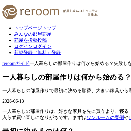
トップページ
トップ
みんなの部屋
部屋
部屋を投稿
投稿
ログイン
ログイン
新規登録（無料）
登録
reroom
ガイド
一人暮らしの部屋作りは何から始める？失敗し
一人暮らしの部屋作りは何から始める
一人暮らしの部屋作りで最初に決める順番、大きい家具から
2026-06-13
一人暮らしの部屋作りは、好きな家具を先に買うより、
寝る
入らず買い直しになりがちです。まずは
ワンルームの実例
や