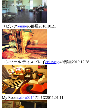
リビング
karino
の部屋
2010.10.21
コンソール ディスプレイ
cciissssyy
の部屋
2010.12.28
My Room
satoru0215
の部屋
2011.01.11