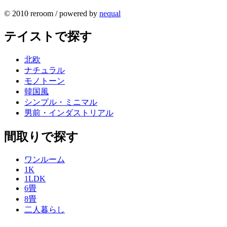
© 2010 reroom / powered by
nequal
テイストで探す
北欧
ナチュラル
モノトーン
韓国風
シンプル・ミニマル
男前・インダストリアル
間取りで探す
ワンルーム
1K
1LDK
6畳
8畳
二人暮らし