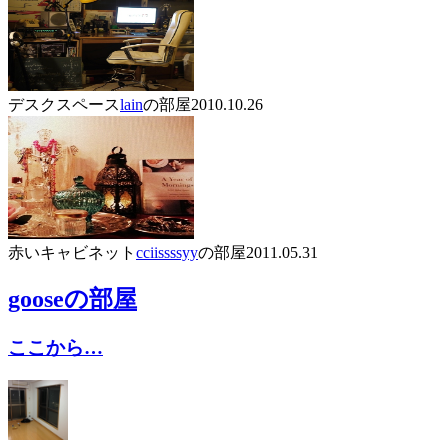
デスクスペース
lain
の部屋
2010.10.26
赤いキャビネット
cciissssyy
の部屋
2011.05.31
goose
の部屋
ここから…