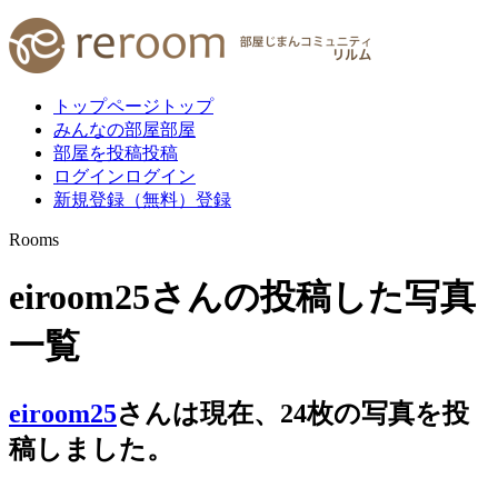
トップページ
トップ
みんなの部屋
部屋
部屋を投稿
投稿
ログイン
ログイン
新規登録（無料）
登録
Rooms
eiroom25さんの投稿した写真
一覧
eiroom25
さんは現在、
24
枚
の写真を投
稿しました。