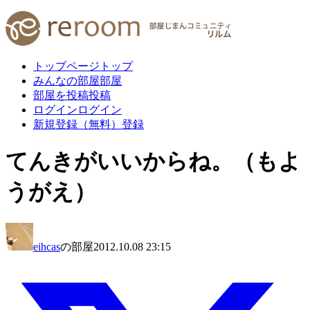
トップページ
トップ
みんなの部屋
部屋
部屋を投稿
投稿
ログイン
ログイン
新規登録（無料）
登録
てんきがいいからね。（もよ
うがえ）
eihcas
の部屋
2012.10.08 23:15