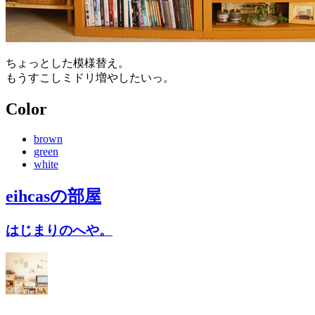
ちょっとした模様替え。
もうすこしミドリ増やしたいっ。
Color
brown
green
white
eihcas
の部屋
はじまりのへや。