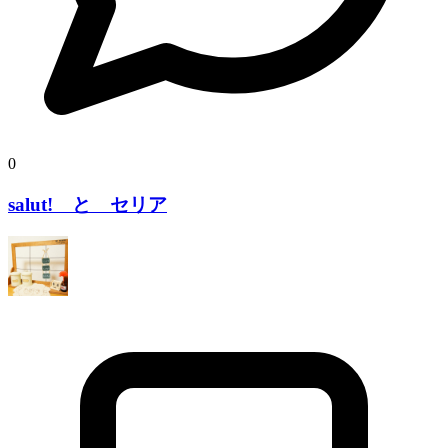
0
salut! と セリア