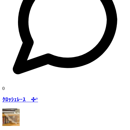
0
ｸﾛｯｼｪﾚｰｽ ✣°