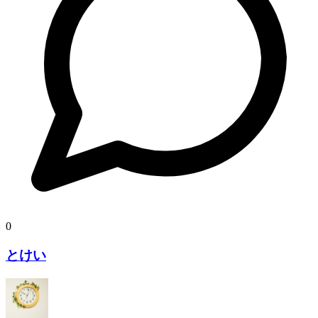
0
とけい