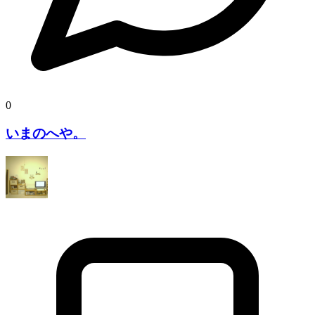
0
いまのへや。