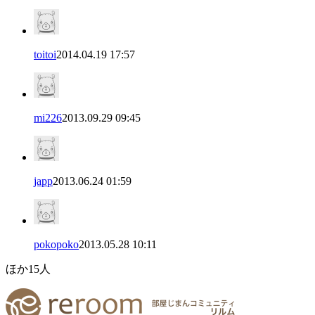
toitoi
2014.04.19 17:57
mi226
2013.09.29 09:45
japp
2013.06.24 01:59
pokopoko
2013.05.28 10:11
ほか
15
人