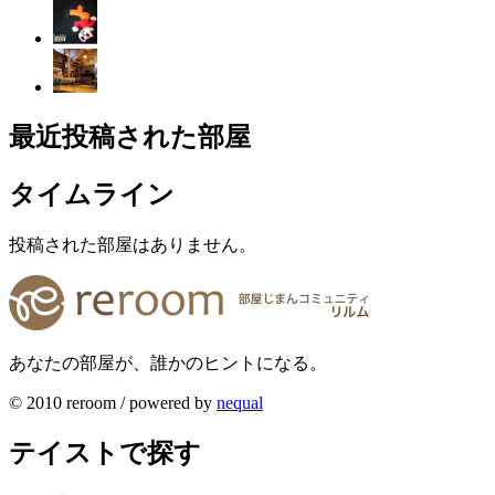
最近投稿された部屋
タイムライン
投稿された部屋はありません。
あなたの部屋が、誰かのヒントになる。
© 2010 reroom / powered by
nequal
テイストで探す