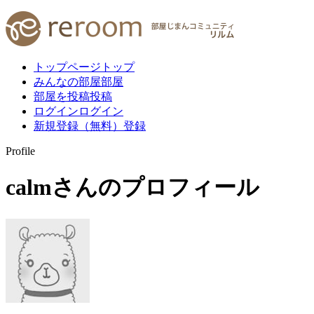
トップページ
トップ
みんなの部屋
部屋
部屋を投稿
投稿
ログイン
ログイン
新規登録（無料）
登録
Profile
calm
さんのプロフィール