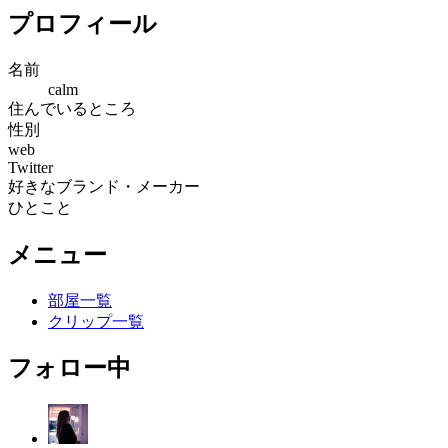
プロフィール
名前
calm
住んでいるところ
性別
web
Twitter
好きなブランド・メーカー
ひとこと
メニュー
部屋一覧
クリップ一覧
フォロー中