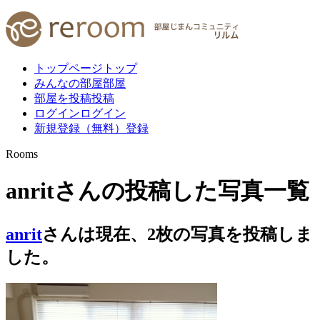
トップページ
トップ
みんなの部屋
部屋
部屋を投稿
投稿
ログイン
ログイン
新規登録（無料）
登録
Rooms
anritさんの投稿した写真一覧
anrit
さんは現在、
2
枚
の写真を投稿しま
した。