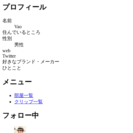
プロフィール
名前
Vao
住んでいるところ
性別
男性
web
Twitter
好きなブランド・メーカー
ひとこと
メニュー
部屋一覧
クリップ一覧
フォロー中