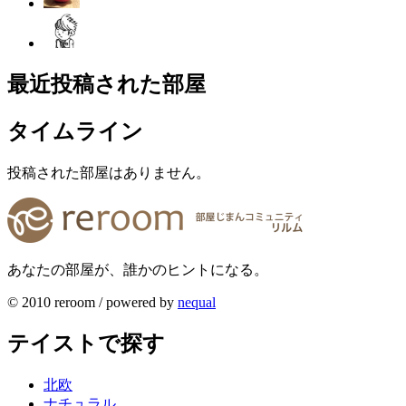
最近投稿された部屋
タイムライン
投稿された部屋はありません。
あなたの部屋が、誰かのヒントになる。
© 2010 reroom / powered by
nequal
テイストで探す
北欧
ナチュラル