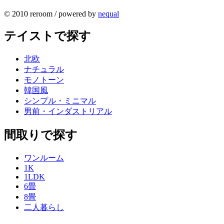
© 2010 reroom / powered by
nequal
テイストで探す
北欧
ナチュラル
モノトーン
韓国風
シンプル・ミニマル
男前・インダストリアル
間取りで探す
ワンルーム
1K
1LDK
6畳
8畳
二人暮らし