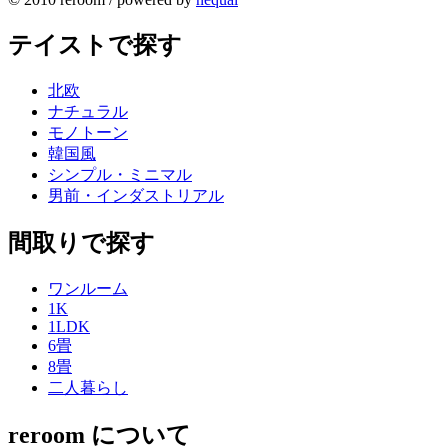
テイストで探す
北欧
ナチュラル
モノトーン
韓国風
シンプル・ミニマル
男前・インダストリアル
間取りで探す
ワンルーム
1K
1LDK
6畳
8畳
二人暮らし
reroom について