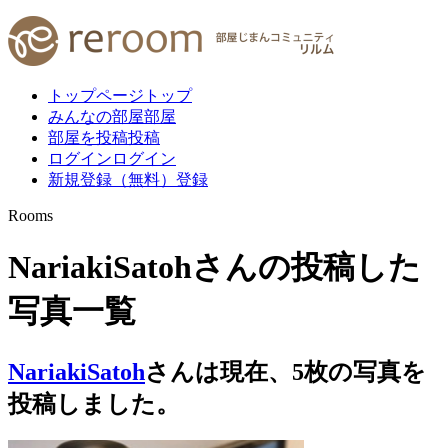
トップページ
トップ
みんなの部屋
部屋
部屋を投稿
投稿
ログイン
ログイン
新規登録（無料）
登録
Rooms
NariakiSatohさんの投稿した
写真一覧
NariakiSatoh
さんは現在、
5
枚
の写真を
投稿しました。