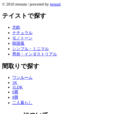
© 2010 reroom / powered by
nequal
テイストで探す
北欧
ナチュラル
モノトーン
韓国風
シンプル・ミニマル
男前・インダストリアル
間取りで探す
ワンルーム
1K
1LDK
6畳
8畳
二人暮らし