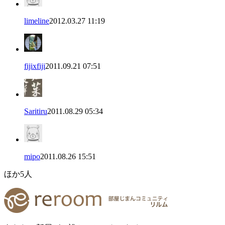
limeline
2012.03.27 11:19
fijixfiji
2011.09.21 07:51
Saritiru
2011.08.29 05:34
mipo
2011.08.26 15:51
ほか
5
人