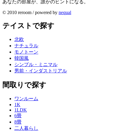
あなたの部屋が、誰かのヒントになる。
© 2010 reroom / powered by
nequal
テイストで探す
北欧
ナチュラル
モノトーン
韓国風
シンプル・ミニマル
男前・インダストリアル
間取りで探す
ワンルーム
1K
1LDK
6畳
8畳
二人暮らし