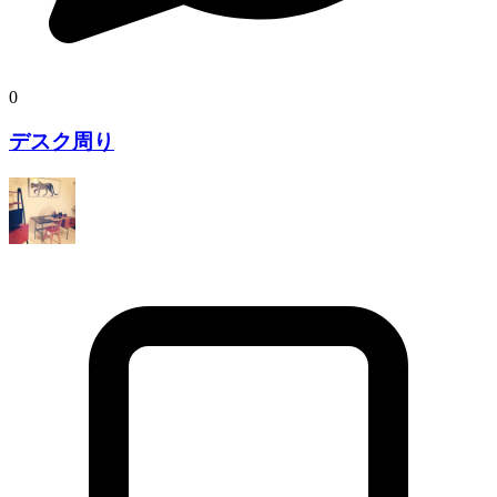
0
デスク周り