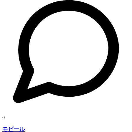
0
モビール