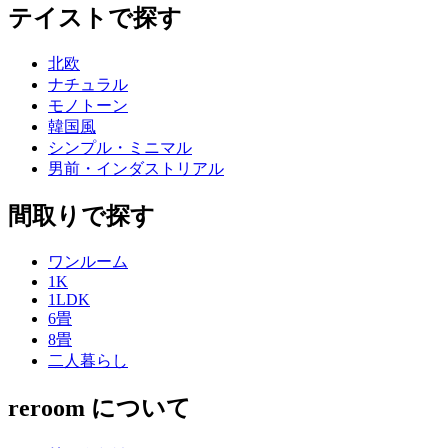
テイストで探す
北欧
ナチュラル
モノトーン
韓国風
シンプル・ミニマル
男前・インダストリアル
間取りで探す
ワンルーム
1K
1LDK
6畳
8畳
二人暮らし
reroom について