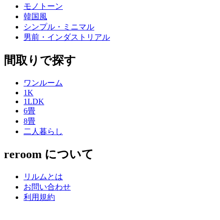
モノトーン
韓国風
シンプル・ミニマル
男前・インダストリアル
間取りで探す
ワンルーム
1K
1LDK
6畳
8畳
二人暮らし
reroom について
リルムとは
お問い合わせ
利用規約