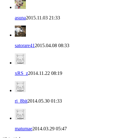
asuna
2015.11.03 21:33
satorare41
2015.04.08 08:33
xRS_z
2014.11.22 08:19
ri_8bit
2014.05.30 01:33
matumae
2014.03.29 05:47