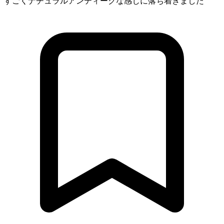
すごくナチュラルアンティークな感じに落ち着きました