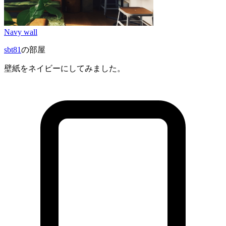
Navy wall
sbt81
の部屋
壁紙をネイビーにしてみました。