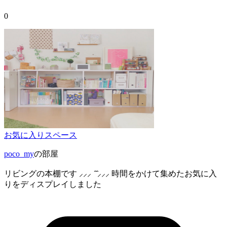
0
お気に入りスペース
poco_my
の部屋
リビングの本棚です ⸝⸝⸝ ̑ ̑⸝⸝⸝ 時間をかけて集めたお気に入
りをディスプレイしました