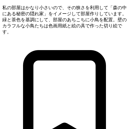
私の部屋はかなり小さいので、その狭さを利用して「森の中
にある秘密の隠れ家」をイメージして部屋作りしています。
緑と茶色を基調にして、部屋のあちこちに小鳥を配置。壁の
カラフルな小鳥たちは色画用紙と絵の具で作った切り絵で
す。