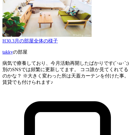
H30.3月の部屋全体の様子
takky
の部屋
病気で療養しており、今月活動再開したばかりです(´･ω･`;)
別のSNSでは頻繁に更新してます。 ココ誰か見てくれてる
のかな？ ※大きく変わった所は天蓋カーテンを付けた事。
賃貸でも付けられます♪